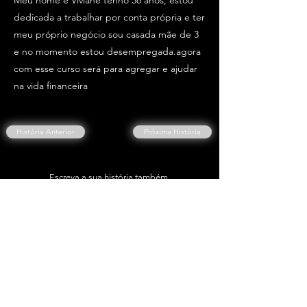
Meu nome e Viviane tenho 38 anos, estou
dedicada a trabalhar por conta própria e ter
meu próprio negócio sou casada mãe de 3
e no momento estou desempregada.agora
com esse curso será para agregar e ajudar
na vida financeira
História Anterior
Próxima História
Escreva a sua história também.
Clique Aqui👇
ESCREVER A MINHA