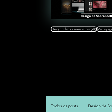
24 posts
Design de Sobrancelhas
(24)
Micropig
Todos os posts
Design de So