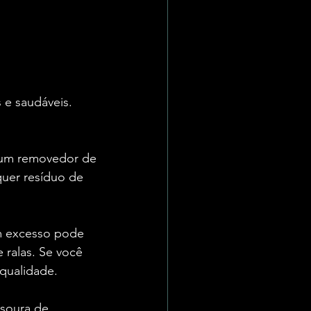
 e saudáveis. 
 um removedor de 
uer resíduo de 
em excesso pode 
 ralas. Se você 
qualidade.
soura de 