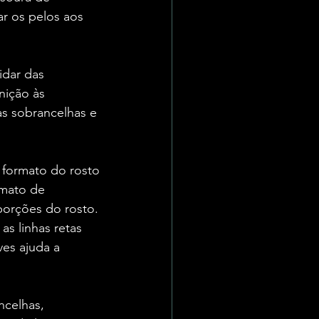
ar os pelos aos 
idar das 
nição às 
s sobrancelhas e 
 formato do rosto 
rmato de 
oporções do rosto.
s linhas retas 
es ajuda a 
ncelhas, 