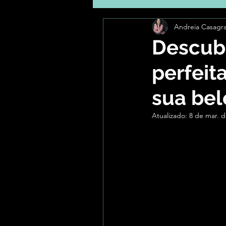
Andreia Casagr
Congresso
Produtos de
Descub
perfeit
sua bel
Atualizado:
8 de mar. d