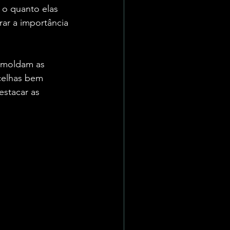
o quanto elas 
ar a importância 
 moldam as 
celhas bem 
stacar as 