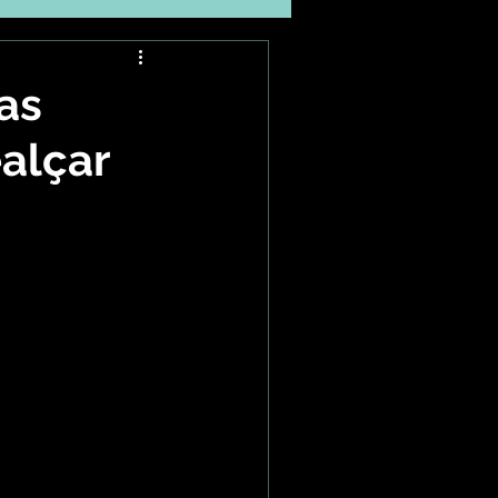
as
ealçar