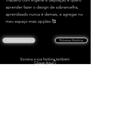
Trabalho com lingerie e depilação e quero
aprender fazer o design de sobrancelha,
aprendizado nunca é demais, e agregar no
meu espaço mais opções 🥰
História Anterior
Próxima História
Escreva a sua história também.
Clique Aqui👇
ESCREVER A MINHA