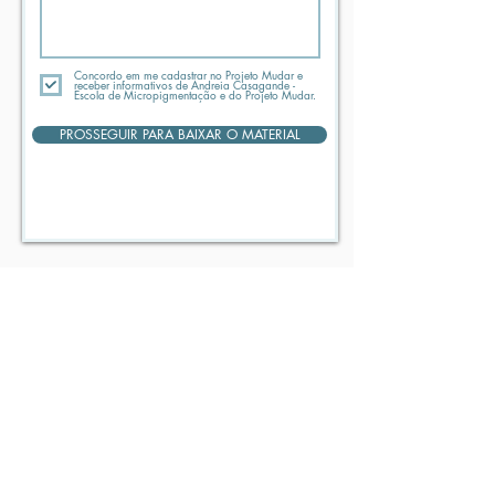
Concordo em me cadastrar no Projeto Mudar e
receber informativos de Andreia Casagande -
Escola de Micropigmentação e do Projeto Mudar.
PROSSEGUIR PARA BAIXAR O MATERIAL
NÓS PODEMOS TRANSFORMAR O MUNDO
ATRAVÉS DO CONHECIMENTO E UNIÃO