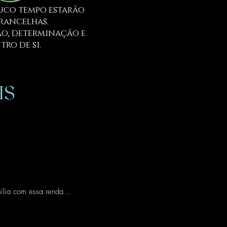
ouco tempo estarão
brancelhas.
ção, determinação e
ro de si.
IS
ília com essa renda ..