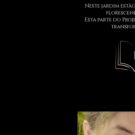
Neste jardim estã
florescend
Esta parte do Proj
transfor