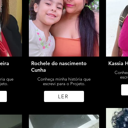
eira
Rochele do nascimento
Kassia H
Cunha
Conheç
escr
ria que
Conheça minha história que
jeto.
escrevi para o Projeto.
LER