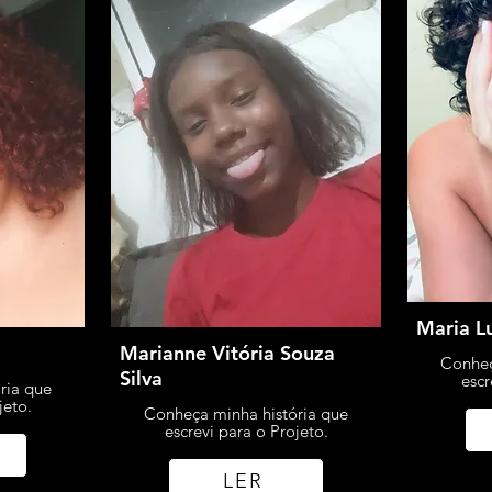
Maria L
Marianne Vitória Souza
Conheç
Silva
escr
ria que
jeto.
Conheça minha história que
escrevi para o Projeto.
LER