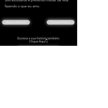
Sou estudante e pretendo mudar de vida
fazendo o que eu amo.
História Anterior
Próxima História
Escreva a sua história também.
Clique Aqui👇
ESCREVER A MINHA