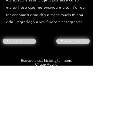
Agradeço a esse projeto por esse curso
maravilhoso que me ensinou muito . Por eu
ter acessado esse site e fazer muda minha
vida . Agradeço a vcs Andreia casagrande.
História Anterior
Próxima História
Escreva a sua história também.
Clique Aqui👇
ESCREVER A MINHA