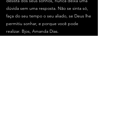
desista dos seus sonhos, nunca deixa uma
dúvida sem uma resposta. Não se sinta só,
faça do seu tempo o seu aliado, se Deus lhe
permitiu sonhar, e porque você pode
realizar. Bjos, Amanda Dias.
História Anterior
Próxima História
Escreva a sua história também.
Clique Aqui👇
ESCREVER A MINHA