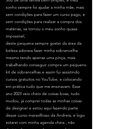
Sou de uma família bem simples, e meu
sonho sempre foi ajudar a minha mãe, mais
sem condições para fazer um curso pago, e
sem condições para realizar a compra dos
matérias, se tornou o meu sonho quase
impossível,
deste pequena sempre gostei da área da
beleza adorava fazer minha sobrancelha
mesmo tendo apenas uma pinça, mais
trabalhando conseguir compra um pequeno
kit de sobrancelhas e assim fui assistindo
cursos gratuitos no YouTube, e colocando
em prática tudo que me ensinavam. Esse
ano 2023 veio cheio de coisas boas, tudo
mudou, já comprei todas as minhas coisas
de designer e estou aqui fazendo parte
desse curso maravilhoso da Andreia, e logo
estarei com minha agenda cheia , não