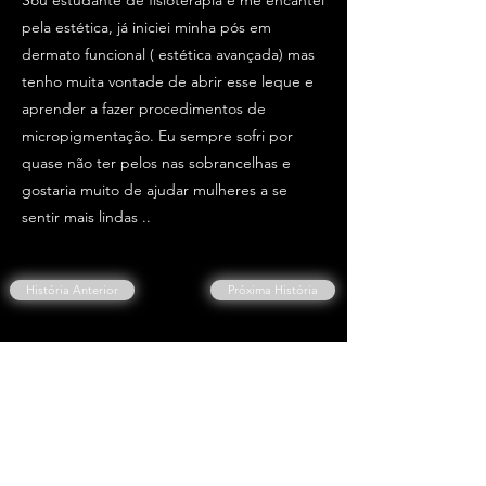
Sou estudante de fisioterapia e me encantei
pela estética, já iniciei minha pós em
dermato funcional ( estética avançada) mas
tenho muita vontade de abrir esse leque e
aprender a fazer procedimentos de
micropigmentação. Eu sempre sofri por
quase não ter pelos nas sobrancelhas e
gostaria muito de ajudar mulheres a se
sentir mais lindas ..
História Anterior
Próxima História
Escreva a sua história também.
Clique Aqui👇
ESCREVER A MINHA