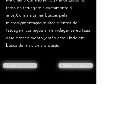
Me chamo Camila,tenho 27 anos.Estou no
ramo da tatuagem a exatamente 8
anos.Com a alta nas buscas pela
micropigmentação,muitos clientes de
tatuagem começou a me indagar se eu fazia
esse procedimento ,então estou indo em
busca de mais uma provisão .
História Anterior
Próxima História
Escreva a sua história também.
Clique Aqui👇
ESCREVER A MINHA