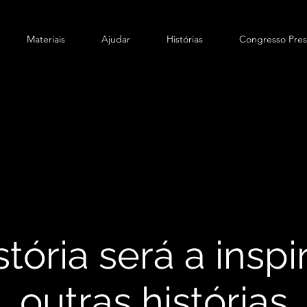
Materiais
Ajudar
Histórias
Congresso Pres
stória será a insp
outras histórias