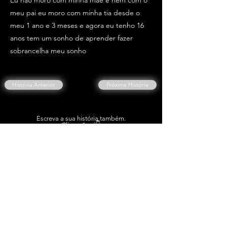
Eu não moro com minha mãe e nem com ó
meu pai eu moro com minha tia desde o
meu 1 ano e 3 meses e agora eu tenho 16
anos tem um sonho de aprender fazer
sobrancelha meu sonho
História Anterior
Próxima História
Escreva a sua história também.
Clique Aqui👇
ESCREVER A MINHA