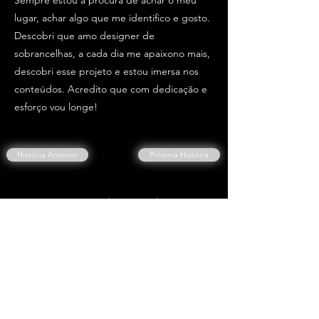
Sempre estou a procura de achar o meu
lugar, achar algo que me identifico e gosto.
Descobri que amo designer de
sobrancelhas, a cada dia me apaixono mais,
descobri esse projeto e estou imersa nos
conteúdos. Acredito que com dedicação e
esforço vou longe!
História Anterior
Próxima História
Escreva a sua história também.
Clique Aqui👇
ESCREVER A MINHA