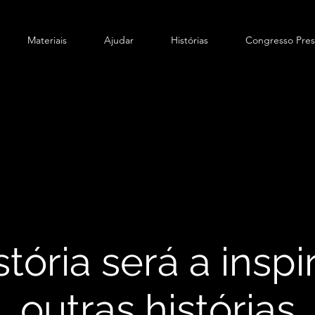
Materiais
Ajudar
Histórias
Congresso Pres
stória será a insp
outras histórias