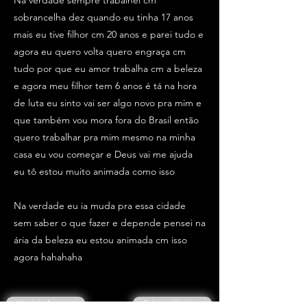
Na verdade sempre trabalhei cm
sobrancelha dez quando eu tinha 17 anos
mais eu tive filhor cm 20 anos e parei tudo e
agora eu quero volta quero engraça cm
tudo por que eu amor trabalha cm a beleza
e agora meu filhor tem 6 anos é tá na hora
de luta eu sinto vai ser algo novo pra mim e
que também vou mora fora do Brasil então
quero trabalhar pra mim mesmo na minha
casa eu vou começar e Deus vai me ajuda
eu tô estou muito animada como isso
Na verdade eu ia muda pra essa cidade
sem saber o que fazer e depende pensei na
ária da beleza eu estou animada cm isso
agora hahahaha
História Anterior
Próxima História