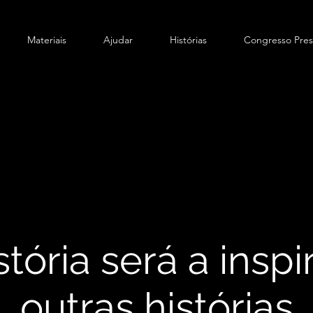
Materiais
Ajudar
Histórias
Congresso Pres
stória será a insp
outras histórias