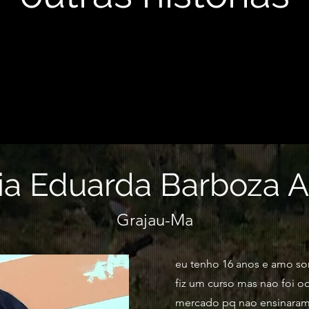
ia Eduarda Barboza A
Grajau-Ma
eu tenho 16 anos e amo s
fiz um curso mas nao foi o
mercado pq nao ensinaram 