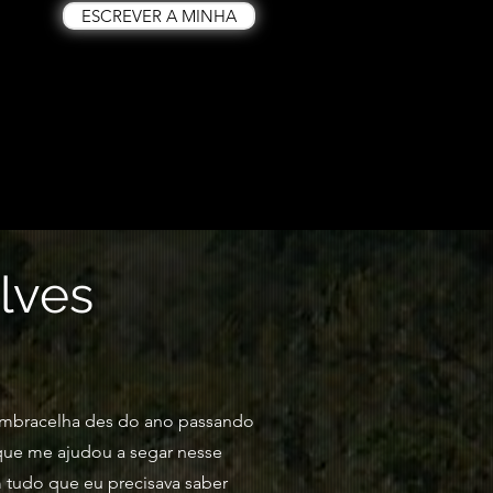
ESCREVER A MINHA
lves
ombracelha des do ano passando
que me ajudou a segar nesse
tudo que eu precisava saber