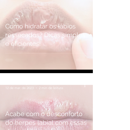
Como hidratar os lábios
ressecados? Dicas simples
e eficientes!
Andreia Casagrande
12 de mar. de 2023
2 min de leitura
Acabe com o desconforto
do herpes labial com essas