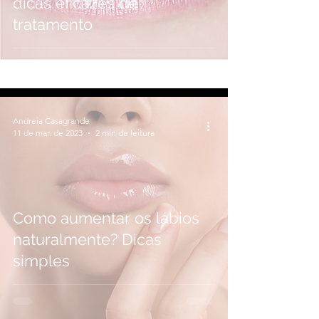
dicas eficazes de
tratamento
Andreia Casagrande
11 de mar. de 2023
2 min de leitura
Como aumentar os lábios
naturalmente? Dicas
simples