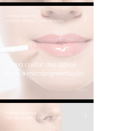
Andreia Casagrande
10 de mar. de 2023
2 min de leitura
Como cuidar dos lábios
após a micropigmentação.
Andreia Casagrande
9 de mar. de 2023
2 min de leitura